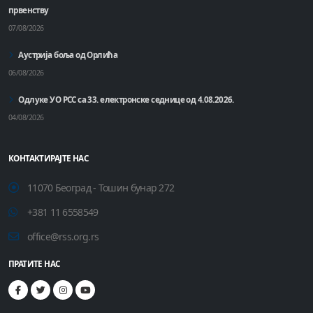
првенству
07/08/2026
Аустрија боља од Орлића
06/08/2026
Одлуке УО РСС са 33. електронске седнице од 4.08.2026.
04/08/2026
КОНТАКТИРАЈТЕ НАС
11070 Београд - Тошин бунар 272
+381 11 6558549
office@rss.org.rs
ПРАТИТЕ НАС