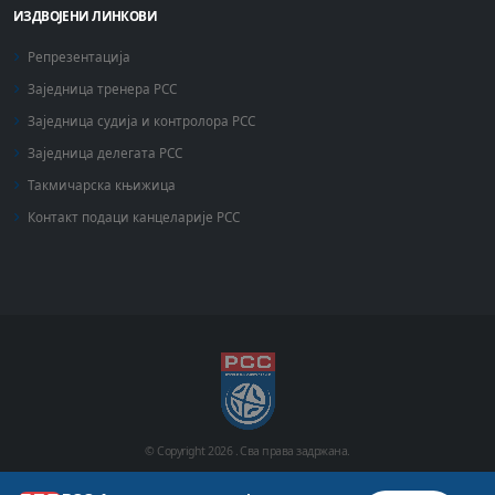
ИЗДВОЈЕНИ ЛИНКОВИ
Репрезентација
Заједница тренера РСС
Заједница судија и контролора РСС
Заједница делегата РСС
Такмичарска књижица
Контакт подаци канцеларије РСС
© Copyright
2026 .
Сва права задржана.