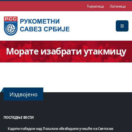
Ћирилица
Латиница
Морате изабрати утакмицу
Издвојено
ПОСЛЕДЊЕ ВЕСТИ
Кадети победом над Пољском обезбедили учешће на Светском