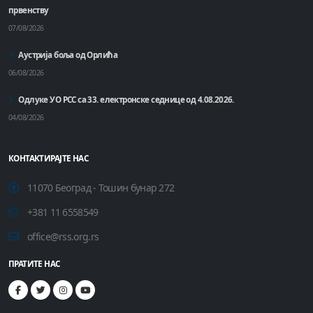
првенству
07/08/2026
Аустрија боља од Орлића
06/08/2026
Одлуке УО РСС са 33. електронске седнице од 4.08.2026.
04/08/2026
КОНТАКТИРАЈТЕ НАС
11070 Београд - Тошин бунар 272
+381 11 6558549
office@rss.org.rs
ПРАТИТЕ НАС