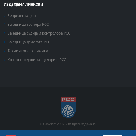
ИЗДВОЈЕНИ ЛИНКОВИ
Репрезентација
Заједница тренера РСС
Заједница судија и контролора РСС
Заједница делегата РСС
Такмичарска књижица
Контакт подаци канцеларије РСС
© Copyright
2026 .
Сва права задржана.