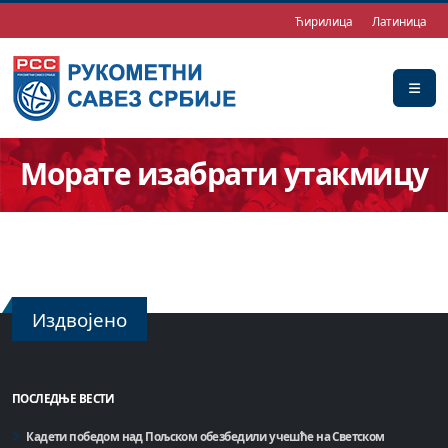
Ћирилица
Латиница
Морате изабрати утакмицу
Издвојено
ПОСЛЕДЊЕ ВЕСТИ
Кадети победом над Пољском обезбедили учешће на Светском