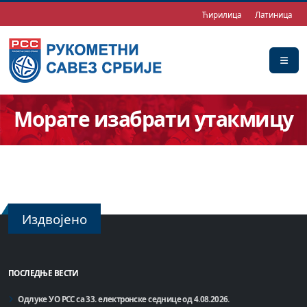
Ћирилица
Латиница
Морате изабрати утакмицу
Издвојено
ПОСЛЕДЊЕ ВЕСТИ
Одлуке УО РСС са 33. електронске седнице од 4.08.2026.