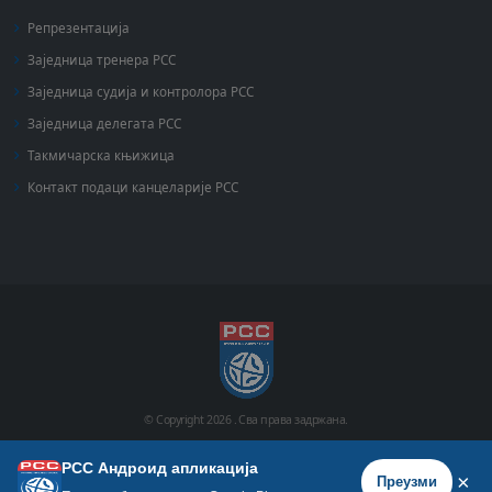
Репрезентација
Заједница тренера РСС
Заједница судија и контролора РСС
Заједница делегата РСС
Такмичарска књижица
Контакт подаци канцеларије РСС
© Copyright
2026 .
Сва права задржана.
РСС Андроид апликација
Почетна
Историја
Фото галерија
Видео галерија
×
Преузми