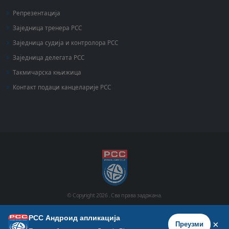
Репрезентација
Заједница тренера РСС
Заједница судија и контролора РСС
Заједница делегата РСС
Такмичарска књижица
Контакт подаци канцеларије РСС
© Copyright
2026 .
Сва права задржана.
РСС Андроид апликација
Почетна
Историја
Фото галерија
Видео галерија
×
Преузми