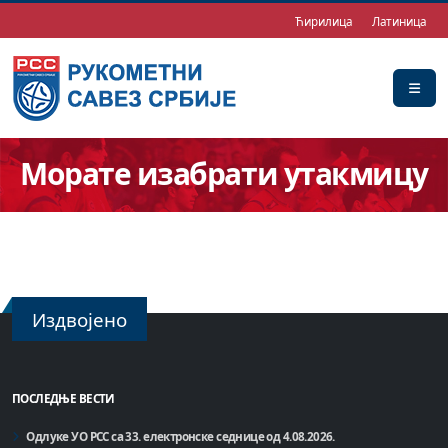
Ћирилица
Латиница
Морате изабрати утакмицу
Издвојено
ПОСЛЕДЊЕ ВЕСТИ
Одлуке УО РСС са 33. електронске седнице од 4.08.2026.