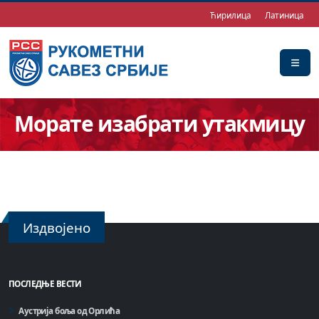
Ћирилица
Латиница
Морате изабрати утакмицу
Издвојено
ПОСЛЕДЊЕ ВЕСТИ
Аустрија боља од Орлића