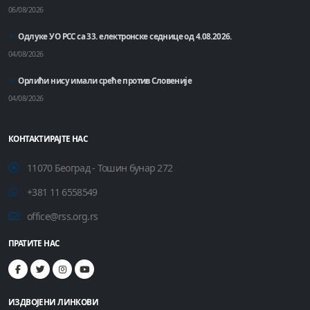
06/08/2026
Одлуке УО РСС са 33. електронске седнице од 4.08.2026.
04/08/2026
Орлићи нису имали среће против Словеније
04/08/2026
КОНТАКТИРАЈТЕ НАС
11070 Београд - Тошин бунар 272
+381 11 6558549
office@rss.org.rs
ПРАТИТЕ НАС
ИЗДВОЈЕНИ ЛИНКОВИ