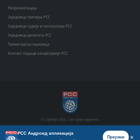
Репрезентација
Заједница тренера РСС
Заједница судија и контролора РСС
Заједница делегата РСС
Такмичарска књижица
Контакт подаци канцеларије РСС
© Copyright
2026 .
Сва права задржана.
РСС Андроид апликација
Почетна
Историја
Фото галерија
Видео галерија
×
Преузми