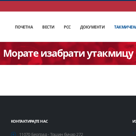
ПОЧЕТНА
ВЕСТИ
РСС
ДОКУМЕНТИ
ТАКМИЧЕ
Морате изабрати утакмицу
КОНТАКТИРАЈТЕ НАС
И
11070 Београд - Тошин бунар 272