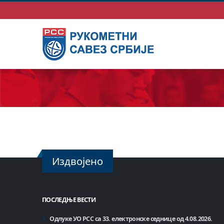
Издвојено
ПОСЛЕДЊЕ ВЕСТИ
Одлуке УО РСС са 33. електронске седнице од 4.08.2026.