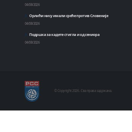
04/08/2026
Орлићи нису имали среће против Словеније
04/08/2026
Подршка за кадете стигла и од сениора
04/08/2026
© Copyright
2026 .
Сва права задржана.