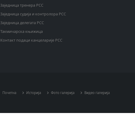
Заједница тренера РСС
Заједница судија и контролора РСС
Заједница делегата РСС
Такмичарска књижица
Контакт подаци канцеларије РСС
Почетна
Историја
Фото галерија
Видео галерија