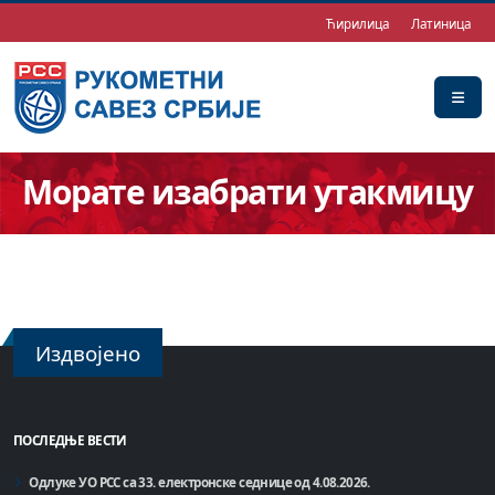
Ћирилица
Латиница
Морате изабрати утакмицу
Издвојено
ПОСЛЕДЊЕ ВЕСТИ
Одлуке УО РСС са 33. електронске седнице од 4.08.2026.