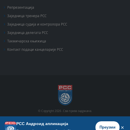
Репрезентација
Заједница тренера РСС
Заједница судија и контролора РСС
Заједница делегата РСС
Такмичарска књижица
Контакт подаци канцеларије РСС
© Copyright
2026 .
Сва права задржана.
РСС Андроид апликација
Почетна
Историја
Фото галерија
Видео галерија
×
Преузми