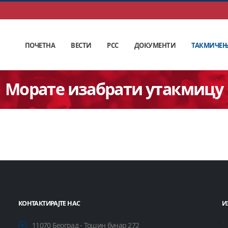
ПОЧЕТНА
ВЕСТИ
РСС
ДОКУМЕНТИ
ТАКМИЧЕ
Морате изабрати утакмицу
КОНТАКТИРАЈТЕ НАС
И
11070 Београд - Тошин бунар 272