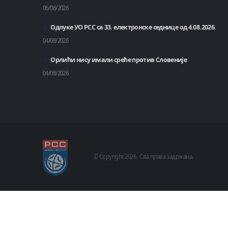
06/08/2026
Одлуке УО РСС са 33. електронске седнице од 4.08.2026.
04/08/2026
Орлићи нису имали среће против Словеније
04/08/2026
© Copyright
2026 .
Сва права задржана.