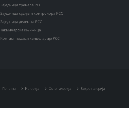
Заједница тренера РСС
Заједница судија и контролора РСС
Заједница делегата РСС
Такмичарска књижица
Контакт подаци канцеларије РСС
Почетна
Историја
Фото галерија
Видео галерија