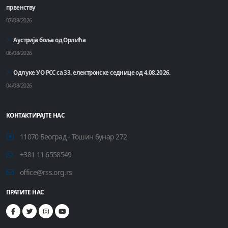
првенству
07/08/2026
Аустрија боља од Орлића
06/08/2026
Одлуке УО РСС са 33. електронске седнице од 4.08.2026.
04/08/2026
КОНТАКТИРАЈТЕ НАС
11070 Београд - Тошин бунар 272
+381 11 6558549
office@rss.org.rs
ПРАТИТЕ НАС