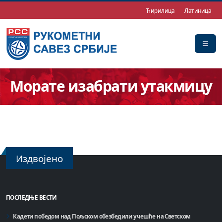
Ћирилица
Латиница
Морате изабрати утакмицу
Издвојено
ПОСЛЕДЊЕ ВЕСТИ
Кадети победом над Пољском обезбедили учешће на Светском