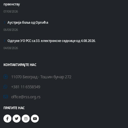
првенству
07/08/2026
Аустрија боља од Орлића
06/08/2026
Одлуке УО РСС са 33. електронске седнице од 4.08.2026.
04/08/2026
КОНТАКТИРАЈТЕ НАС
11070 Београд - Тошин бунар 272
+381 11 6558549
office@rss.org.rs
ПРАТИТЕ НАС