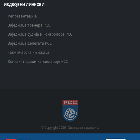
ИЗДВОЈЕНИ ЛИНКОВИ
Репрезентација
Заједница тренера РСС
Заједница судија и контролора РСС
Заједница делегата РСС
Такмичарска књижица
Контакт подаци канцеларије РСС
© Copyright
2026 .
Сва права задржана.