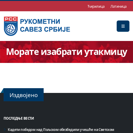
Ћирилица
Латиница
Морате изабрати утакмицу
Издвојено
ПОСЛЕДЊЕ ВЕСТИ
Кадети победом над Пољском обезбедили учешће на Светском