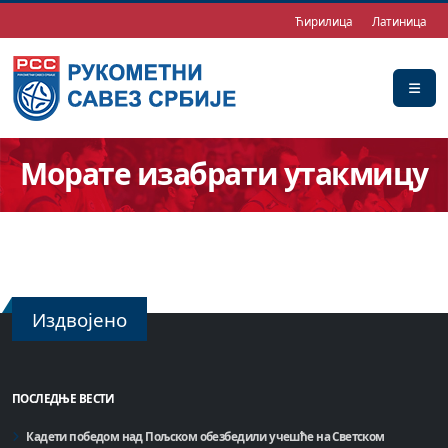
Ћирилица
Латиница
Морате изабрати утакмицу
Издвојено
ПОСЛЕДЊЕ ВЕСТИ
Кадети победом над Пољском обезбедили учешће на Светском