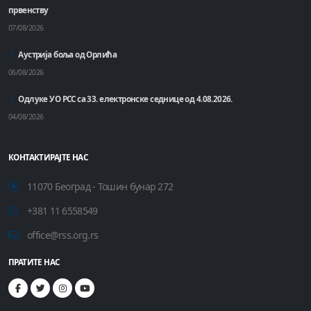
првенству
07/08/2026
Аустрија боља од Орлића
06/08/2026
Одлуке УО РСС са 33. електронске седнице од 4.08.2026.
04/08/2026
КОНТАКТИРАЈТЕ НАС
11070 Београд - Тошин бунар 272
+381 11 6558549
office@rss.org.rs
ПРАТИТЕ НАС