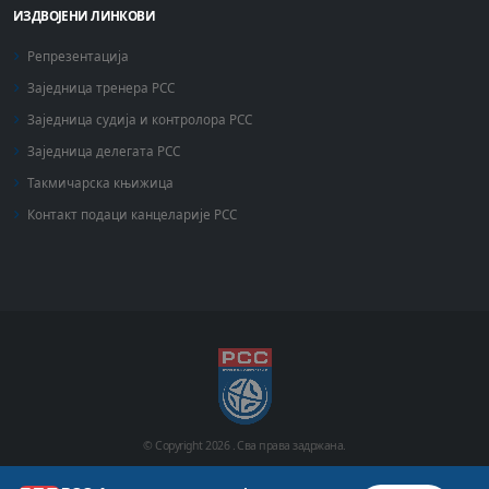
ИЗДВОЈЕНИ ЛИНКОВИ
Репрезентација
Заједница тренера РСС
Заједница судија и контролора РСС
Заједница делегата РСС
Такмичарска књижица
Контакт подаци канцеларије РСС
© Copyright
2026 .
Сва права задржана.