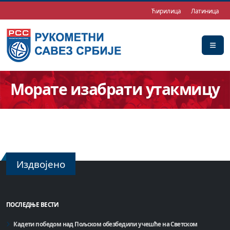
Ћирилица
Латиница
Морате изабрати утакмицу
Издвојено
ПОСЛЕДЊЕ ВЕСТИ
Кадети победом над Пољском обезбедили учешће на Светском