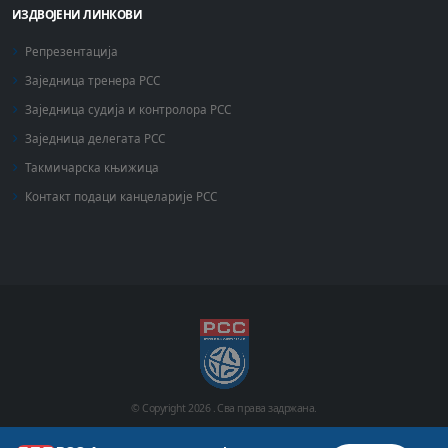
ИЗДВОЈЕНИ ЛИНКОВИ
Репрезентација
Заједница тренера РСС
Заједница судија и контролора РСС
Заједница делегата РСС
Такмичарска књижица
Контакт подаци канцеларије РСС
© Copyright
2026 .
Сва права задржана.