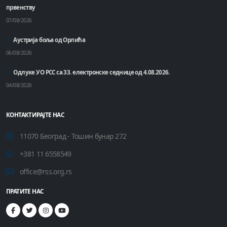
првенству
07/08/2026
Аустрија боља од Орлића
06/08/2026
Одлуке УО РСС са 33. електронске седнице од 4.08.2026.
04/08/2026
КОНТАКТИРАЈТЕ НАС
11070 Београд - Тошин бунар 272
+381 11 6558549
office@rss.org.rs
ПРАТИТЕ НАС