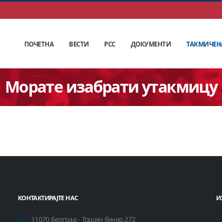
ПОЧЕТНА
ВЕСТИ
РСС
ДОКУМЕНТИ
ТАКМИЧЕ
Морате изабрати утакмицу
КОНТАКТИРАЈТЕ НАС
И
11070 Београд - Тошин бунар 272