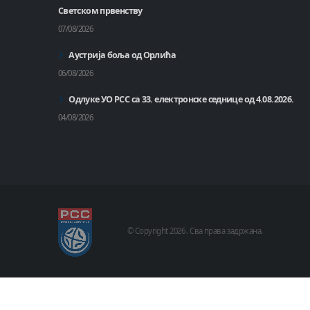
Светском првенству
07/08/2026
Аустрија боља од Орлића
06/08/2026
Одлуке УО РСС са 33. електронске седнице од 4.08.2026.
04/08/2026
© Copyright
2026 .
Сва права задржана.