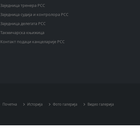
Заједница тренера РСС
Заједница судија и контролора РСС
Заједница делегата РСС
Такмичарска књижица
Контакт подаци канцеларије РСС
Почетна
Историја
Фото галерија
Видео галерија