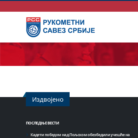
Издвојено
ПОСЛЕДЊЕ ВЕСТИ
Кадети победом над Пољском обезбедили учешће на