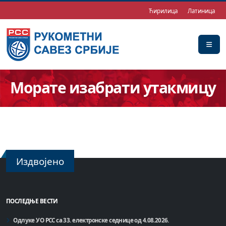
Ћирилица
Латиница
Морате изабрати утакмицу
Издвојено
ПОСЛЕДЊЕ ВЕСТИ
Одлуке УО РСС са 33. електронске седнице од 4.08.2026.