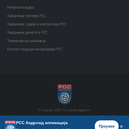
Репрезентација
Заједница тренера РСС
Заједница судија и контролора РСС
Заједница делегата РСС
Такмичарска књижица
Контакт подаци канцеларије РСС
© Copyright
2026 .
Сва права задржана.
РСС Андроид апликација
Почетна
Историја
Фото галерија
Видео галерија
×
Преузми