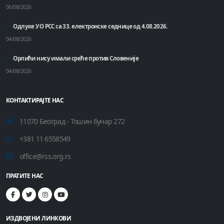
06/08/2026
Одлуке УО РСС са 33. електронске седнице од 4.08.2026.
04/08/2026
Орлићи нису имали среће против Словеније
04/08/2026
КОНТАКТИРАЈТЕ НАС
11070 Београд - Тошин бунар 272
+381 11 6558549
office@rss.org.rs
ПРАТИТЕ НАС
ИЗДВОЈЕНИ ЛИНКОВИ