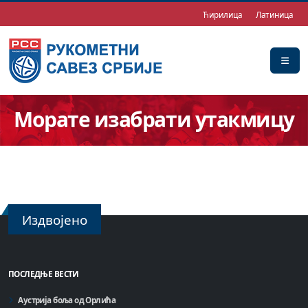
Ћирилица
Латиница
Морате изабрати утакмицу
Издвојено
ПОСЛЕДЊЕ ВЕСТИ
Аустрија боља од Орлића