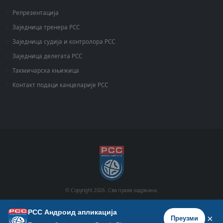
Репрезентација
Заједница тренера РСС
Заједница судија и контролора РСС
Заједница делегата РСС
Такмичарска књижица
Контакт подаци канцеларије РСС
© Copyright
2026 .
Сва права задржана.
РСС Андроид апликација
Почетна
Историја
Фото галерија
Видео галерија
×
Преузми