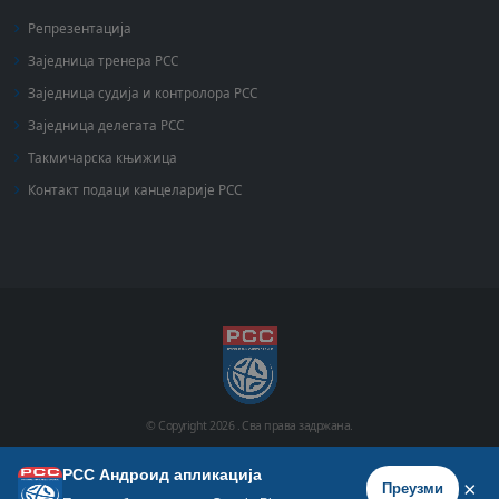
Репрезентација
Заједница тренера РСС
Заједница судија и контролора РСС
Заједница делегата РСС
Такмичарска књижица
Контакт подаци канцеларије РСС
© Copyright
2026 .
Сва права задржана.
РСС Андроид апликација
Почетна
Историја
Фото галерија
Видео галерија
×
Преузми