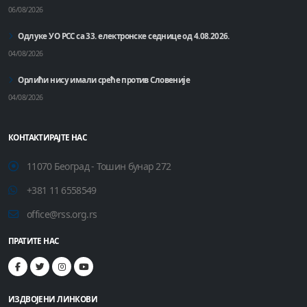
06/08/2026
Одлуке УО РСС са 33. електронске седнице од 4.08.2026.
04/08/2026
Орлићи нису имали среће против Словеније
04/08/2026
КОНТАКТИРАЈТЕ НАС
11070 Београд - Тошин бунар 272
+381 11 6558549
office@rss.org.rs
ПРАТИТЕ НАС
ИЗДВОЈЕНИ ЛИНКОВИ