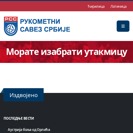
Ћирилица
Латиница
Морате изабрати утакмицу
Издвојено
ПОСЛЕДЊЕ ВЕСТИ
Аустрија боља од Орлића