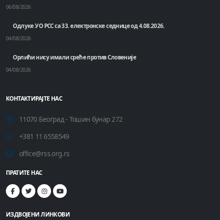
06/08/2026
Одлуке УО РСС са 33. електронске седнице од 4.08.2026.
04/08/2026
Орлићи нису имали среће против Словеније
04/08/2026
КОНТАКТИРАЈТЕ НАС
11070 Београд - Тошин бунар 272
+381 11 6558549
office@rss.org.rs
ПРАТИТЕ НАС
ИЗДВОЈЕНИ ЛИНКОВИ