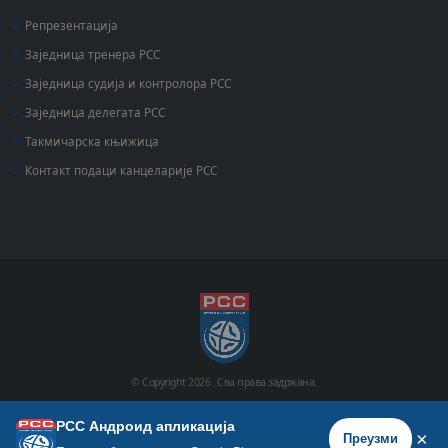
Репрезентација
Заједница тренера РСС
Заједница судија и контролора РСС
Заједница делегата РСС
Такмичарска књижица
Контакт подаци канцеларије РСС
© Copyright
2026 .
Сва права задржана.
РСС Андроид апликација
Почетна
Историја
Фото галерија
Видео галерија
×
Преузми