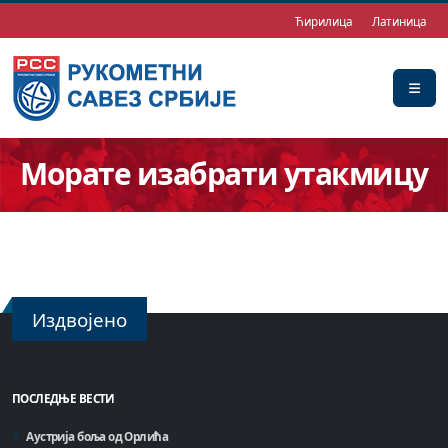
Ћирилица
Латиница
Морате изабрати утакмицу
Издвојено
ПОСЛЕДЊЕ ВЕСТИ
Аустрија боља од Орлића