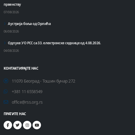
првенству
07/08/2026
Аустрија боља од Орлића
06/08/2026
Одлуке УО РСС са 33. електронске седнице од 4.08.2026.
04/08/2026
КОНТАКТИРАЈТЕ НАС
11070 Београд - Тошин бунар 272
+381 11 6558549
office@rss.org.rs
ПРАТИТЕ НАС