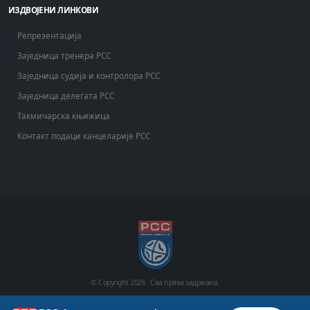
ИЗДВОЈЕНИ ЛИНКОВИ
Репрезентација
Заједница тренера РСС
Заједница судија и контролора РСС
Заједница делегата РСС
Такмичарска књижица
Контакт подаци канцеларије РСС
© Copyright
2026 .
Сва права задржана.