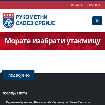
Ћирилица
Латиница
Морате изабрати утакмицу
Издвојено
ПОСЛЕДЊЕ ВЕСТИ
Кадети победом над Пољском обезбедили учешће на Светском