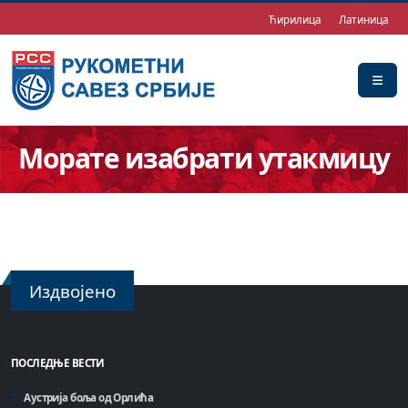
Ћирилица
Латиница
Морате изабрати утакмицу
Издвојено
ПОСЛЕДЊЕ ВЕСТИ
Аустрија боља од Орлића