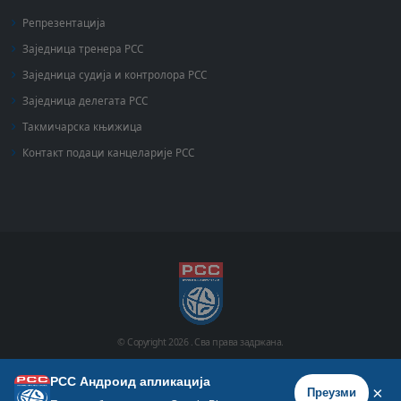
Репрезентација
Заједница тренера РСС
Заједница судија и контролора РСС
Заједница делегата РСС
Такмичарска књижица
Контакт подаци канцеларије РСС
© Copyright
2026 .
Сва права задржана.
РСС Андроид апликација
Почетна
Историја
Фото галерија
Видео галерија
×
Преузми