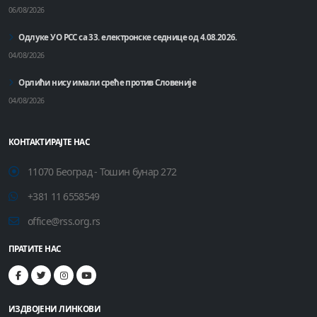
06/08/2026
Одлуке УО РСС са 33. електронске седнице од 4.08.2026.
04/08/2026
Орлићи нису имали среће против Словеније
04/08/2026
КОНТАКТИРАЈТЕ НАС
11070 Београд - Тошин бунар 272
+381 11 6558549
office@rss.org.rs
ПРАТИТЕ НАС
ИЗДВОЈЕНИ ЛИНКОВИ