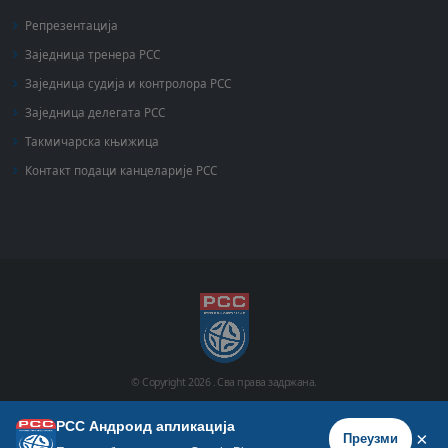
Репрезентација
Заједница тренера РСС
Заједница судија и контролора РСС
Заједница делегата РСС
Такмичарска књижица
Контакт подаци канцеларије РСС
© Copyright
2026 .
Сва права задржана.
РСС Андроид апликација
Почетна
Историја
Фото галерија
Видео галерија
×
Преузми