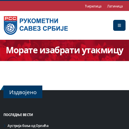
Ћирилица
Латиница
Морате изабрати утакмицу
Издвојено
ПОСЛЕДЊЕ ВЕСТИ
Аустрија боља од Орлића