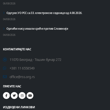
06/08/2026
Одлуке УО РСС са 33. електронске седнице од 4.08.2026.
04/08/2026
Орлићи нису имали среће против Словеније
04/08/2026
КОНТАКТИРАЈТЕ НАС
11070 Београд - Тошин бунар 272
+381 11 6558549
office@rss.org.rs
ПРАТИТЕ НАС
ИЗДВОЈЕНИ ЛИНКОВИ