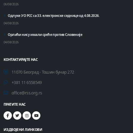
06/08/2026
Одлуке УО РСС са 33. електронске седнице од 4.08.2026.
04/08/2026
Орлићи нису имали среће против Словеније
04/08/2026
КОНТАКТИРАЈТЕ НАС
11070 Београд - Тошин бунар 272
+381 11 6558549
office@rss.org.rs
ПРАТИТЕ НАС
ИЗДВОЈЕНИ ЛИНКОВИ