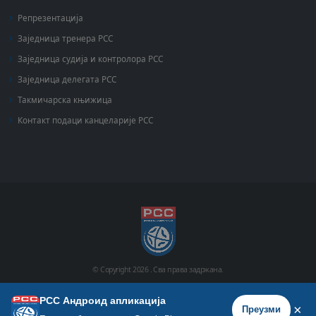
Репрезентација
Заједница тренера РСС
Заједница судија и контролора РСС
Заједница делегата РСС
Такмичарска књижица
Контакт подаци канцеларије РСС
© Copyright
2026 .
Сва права задржана.
РСС Андроид апликација
Почетна
Историја
Фото галерија
Видео галерија
×
Преузми