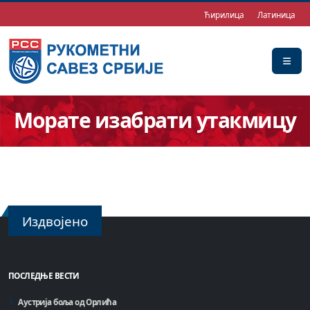
Ћирилица
Латиница
Морате изабрати утакмицу
Издвојено
ПОСЛЕДЊЕ ВЕСТИ
Аустрија боља од Орлића