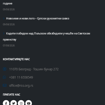
године
09/08/2026
Ново име и нови лого – Српски рукометни савез
09/08/2026
Кадети победом над Пољском обезбедили учешће на Светском
првенству
07/08/2026
КОНТАКТИРАЈТЕ НАС
11070 Београд - Тошин бунар 272
+381 11 6558549
office@rss.org.rs
ПРАТИТЕ НАС