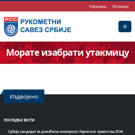
Ћирилица
Латиница
Морате изабрати утакмицу
Издвојено
ПОСЛЕДЊЕ ВЕСТИ
Србија кандидат за домаћинa сениорског Европског првенства 2034.