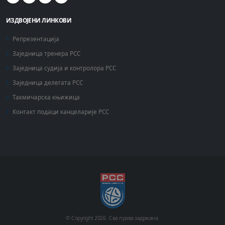
ИЗДВОЈЕНИ ЛИНКОВИ
Репрезентација
Заједница тренера РСС
Заједница судија и контролора РСС
Заједница делегата РСС
Такмичарска књижица
Контакт подаци канцеларије РСС
© Copyright
2026 .
Сва права задржана.