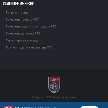
ИЗДВОЈЕНИ ЛИНКОВИ
Репрезентација
Заједница тренера РСС
Заједница судија и контролора РСС
Заједница делегата РСС
Такмичарска књижица
Контакт подаци канцеларије РСС
© Copyright
2026 .
Сва права задржана.