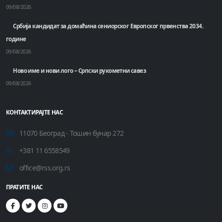
09/08/2026
Србија кандидат за домаћинa сениорског Европског првенства 2034.
године
09/08/2026
Ново име и нови лого – Српски рукометни савез
09/08/2026
КОНТАКТИРАЈТЕ НАС
11070 Београд - Тошин бунар 272
+381 11 6558549
office@rss.org.rs
ПРАТИТЕ НАС