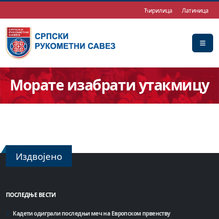
Ћирилица
Латиница
Морате изабрати утакмицу
Издвојено
ПОСЛЕДЊЕ ВЕСТИ
Кадети одиграли последњи меч на Европском првенству