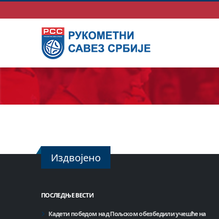
Издвојено
ПОСЛЕДЊЕ ВЕСТИ
Кадети победом над Пољском обезбедили учешће на