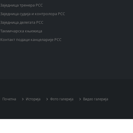
Заједница тренера РСС
Заједница судија и контролора РСС
Заједница делегата РСС
Такмичарска књижица
Контакт подаци канцеларије РСС
Почетна
Историја
Фото галерија
Видео галерија