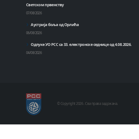
Светском првенству
07/08/2026
Аустрија боља од Орлића
06/08/2026
Одлуке УО РСС са 33. електронске седнице од 4.08.2026.
04/08/2026
© Copyright
2026 .
Сва права задржана.