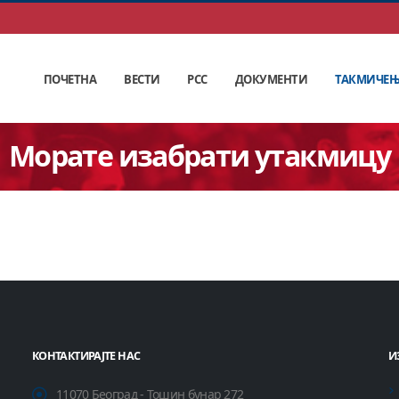
ПОЧЕТНА
ВЕСТИ
РСС
ДОКУМЕНТИ
ТАКМИЧЕ
Морате изабрати утакмицу
КОНТАКТИРАЈТЕ НАС
И
11070 Београд - Тошин бунар 272