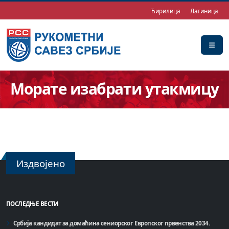
Ћирилица
Латиница
Морате изабрати утакмицу
Издвојено
ПОСЛЕДЊЕ ВЕСТИ
Србија кандидат за домаћинa сениорског Европског првенства 2034.