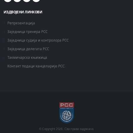
ИЗДВОЈЕНИ ЛИНКОВИ
Репрезентација
Заједница тренера РСС
Заједница судија и контролора РСС
Заједница делегата РСС
Такмичарска књижица
Контакт подаци канцеларије РСС
© Copyright
2026 .
Сва права задржана.