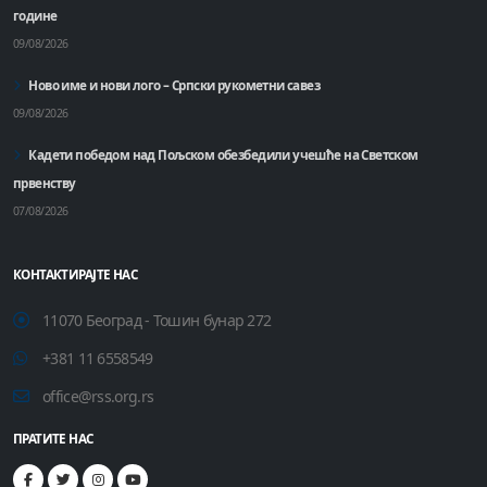
године
09/08/2026
Ново име и нови лого – Српски рукометни савез
09/08/2026
Кадети победом над Пољском обезбедили учешће на Светском
првенству
07/08/2026
КОНТАКТИРАЈТЕ НАС
11070 Београд - Тошин бунар 272
+381 11 6558549
office@rss.org.rs
ПРАТИТЕ НАС