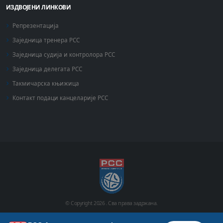
ИЗДВОЈЕНИ ЛИНКОВИ
Репрезентација
Заједница тренера РСС
Заједница судија и контролора РСС
Заједница делегата РСС
Такмичарска књижица
Контакт подаци канцеларије РСС
© Copyright
2026 .
Сва права задржана.