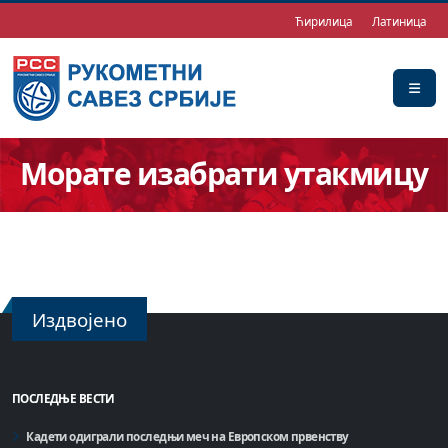
Ћирилица
Латиница
Морате изабрати утакмицу
Издвојено
ПОСЛЕДЊЕ ВЕСТИ
Кадети одиграли последњи меч на Европском првенству