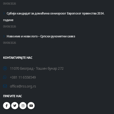
09/08/2026
Србија кандидат за домаћинa сениорског Европског првенства 2034.
године
09/08/2026
Ново име и нови лого – Српски рукометни савез
09/08/2026
КОНТАКТИРАЈТЕ НАС
11070 Београд - Тошин бунар 272
+381 11 6558549
office@rss.org.rs
ПРАТИТЕ НАС