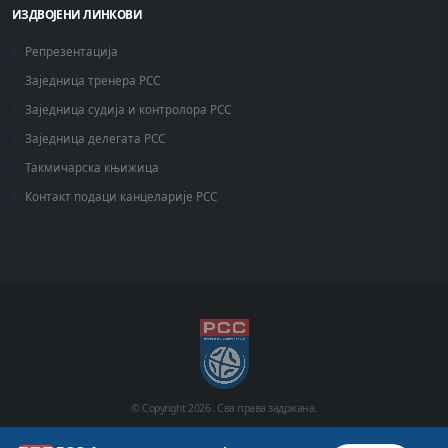
ИЗДВОЈЕНИ ЛИНКОВИ
Репрезентација
Заједница тренера РСС
Заједница судија и контролора РСС
Заједница делегата РСС
Такмичарска књижица
Контакт подаци канцеларије РСС
© Copyright
2026 .
Сва права задржана.