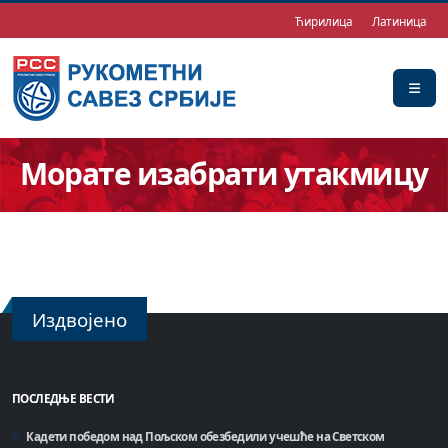
Ћирилица
Латиница
Морате изабрати утакмицу
Издвојено
ПОСЛЕДЊЕ ВЕСТИ
Кадети победом над Пољском обезбедили учешће на Светском