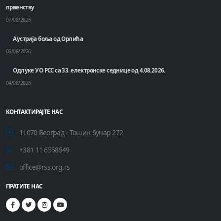
првенству
07/08/2026
Аустрија боља од Орлића
06/08/2026
Одлуке УО РСС са 33. електронске седнице од 4.08.2026.
04/08/2026
КОНТАКТИРАЈТЕ НАС
11070 Београд - Тошин бунар 272
+381 11 6558549
office@rss.org.rs
ПРАТИТЕ НАС