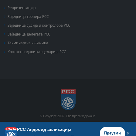
Репрезентација
Заједница тренера РСС
Заједница судија и контролора РСС
Заједница делегата РСС
Такмичарска књижица
Контакт подаци канцеларије РСС
© Copyright
2026 .
Сва права задржана.
РСС Андроид апликација
Почетна
Историја
Фото галерија
Видео галерија
×
Преузми