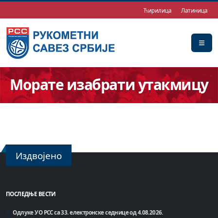
Ћирилица
Латиница
Морате изабрати утакмицу
Издвојено
ПОСЛЕДЊЕ ВЕСТИ
Одлуке УО РСС са 33. електронске седнице од 4.08.2026.