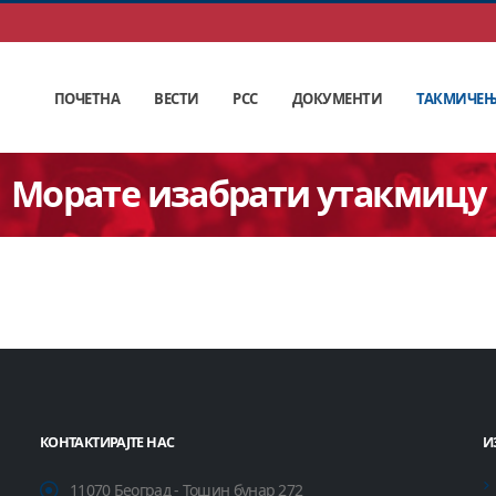
ПОЧЕТНА
ВЕСТИ
РСС
ДОКУМЕНТИ
ТАКМИЧЕ
Морате изабрати утакмицу
КОНТАКТИРАЈТЕ НАС
И
11070 Београд - Тошин бунар 272