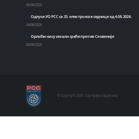
06/08/2026
Одлуке УО РСС са 33. електронске седнице од 4.08.2026.
04/08/2026
Орлићи нису имали среће против Словеније
04/08/2026
© Copyright
2026 .
Сва права задржана.