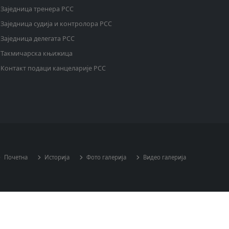
Заједница тренера РСС
Заједница судија и контролора РСС
Заједница делегата РСС
Такмичарска књижица
Контакт подаци канцеларије РСС
Почетна
Историја
Фото галерија
Видео галерија