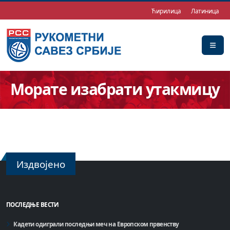
Ћирилица
Латиница
Морате изабрати утакмицу
Издвојено
ПОСЛЕДЊЕ ВЕСТИ
Кадети одиграли последњи меч на Европском првенству