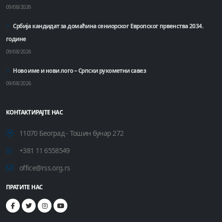
09/08/2026
Србија кандидат за домаћинa сениорског Европског првенства 2034.
године
09/08/2026
Ново име и нови лого – Српски рукометни савез
09/08/2026
КОНТАКТИРАЈТЕ НАС
11070 Београд - Тошин бунар 272
+381 11 6558549
office@rss.org.rs
ПРАТИТЕ НАС