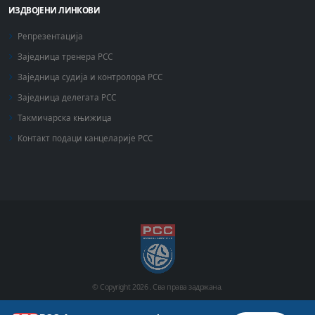
ИЗДВОЈЕНИ ЛИНКОВИ
Репрезентација
Заједница тренера РСС
Заједница судија и контролора РСС
Заједница делегата РСС
Такмичарска књижица
Контакт подаци канцеларије РСС
© Copyright
2026 .
Сва права задржана.