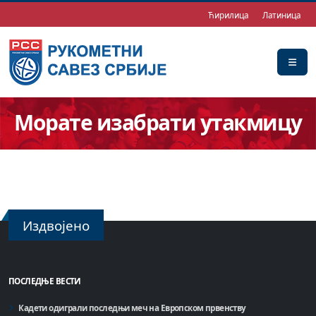
Ћирилица
Латиница
Морате изабрати утакмицу
Издвојено
ПОСЛЕДЊЕ ВЕСТИ
Кадети одиграли последњи меч на Европском првенству