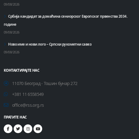
09/08/2026
Србија кандидат за домаћинa сениорског Европског првенства 2034.
године
09/08/2026
Ново име и нови лого – Српски рукометни савез
09/08/2026
КОНТАКТИРАЈТЕ НАС
11070 Београд - Тошин бунар 272
+381 11 6558549
office@rss.org.rs
ПРАТИТЕ НАС