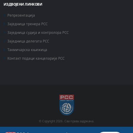
ИЗДВОЈЕНИ ЛИНКОВИ
Репрезентација
Заједница тренера РСС
Заједница судија и контролора РСС
Заједница делегата РСС
Такмичарска књижица
Контакт подаци канцеларије РСС
© Copyright
2026 .
Сва права задржана.