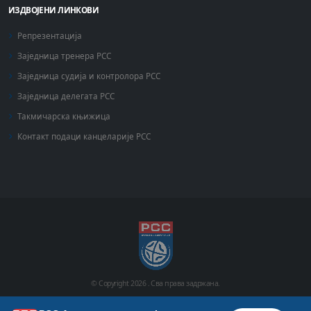
ИЗДВОЈЕНИ ЛИНКОВИ
Репрезентација
Заједница тренера РСС
Заједница судија и контролора РСС
Заједница делегата РСС
Такмичарска књижица
Контакт подаци канцеларије РСС
© Copyright
2026 .
Сва права задржана.