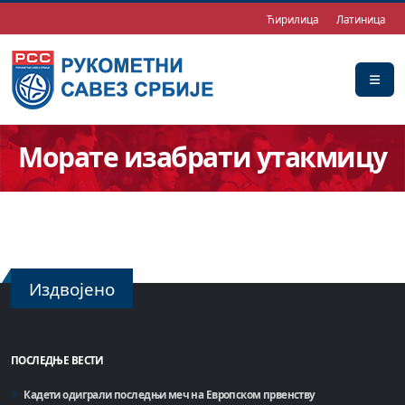
Ћирилица
Латиница
Морате изабрати утакмицу
Издвојено
ПОСЛЕДЊЕ ВЕСТИ
Кадети одиграли последњи меч на Европском првенству