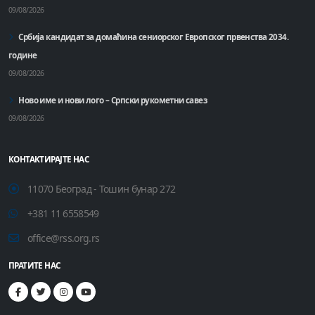
09/08/2026
Србија кандидат за домаћинa сениорског Европског првенства 2034.
године
09/08/2026
Ново име и нови лого – Српски рукометни савез
09/08/2026
КОНТАКТИРАЈТЕ НАС
11070 Београд - Тошин бунар 272
+381 11 6558549
office@rss.org.rs
ПРАТИТЕ НАС