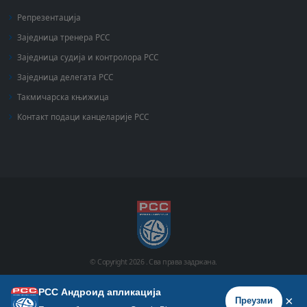
Репрезентација
Заједница тренера РСС
Заједница судија и контролора РСС
Заједница делегата РСС
Такмичарска књижица
Контакт подаци канцеларије РСС
© Copyright
2026 .
Сва права задржана.
РСС Андроид апликација
Почетна
Историја
Фото галерија
Видео галерија
×
Преузми