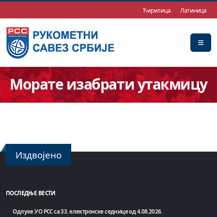
Ћирилица
Латиница
Морате изабрати утакмицу
Издвојено
ПОСЛЕДЊЕ ВЕСТИ
Одлуке УО РСС са 33. електронске седнице од 4.08.2026.