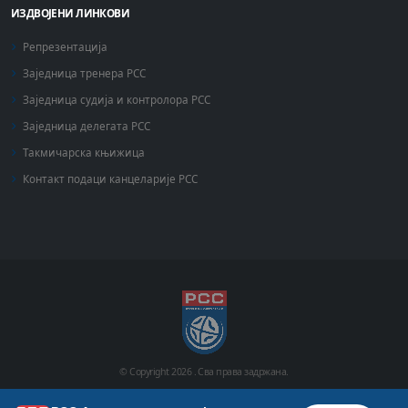
ИЗДВОЈЕНИ ЛИНКОВИ
Репрезентација
Заједница тренера РСС
Заједница судија и контролора РСС
Заједница делегата РСС
Такмичарска књижица
Контакт подаци канцеларије РСС
© Copyright
2026 .
Сва права задржана.