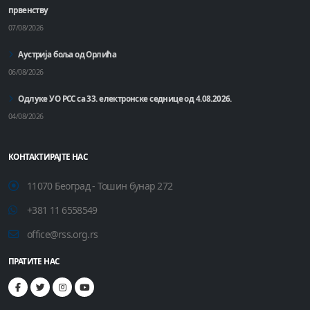
првенству
07/08/2026
Аустрија боља од Орлића
06/08/2026
Одлуке УО РСС са 33. електронске седнице од 4.08.2026.
04/08/2026
КОНТАКТИРАЈТЕ НАС
11070 Београд - Тошин бунар 272
+381 11 6558549
office@rss.org.rs
ПРАТИТЕ НАС