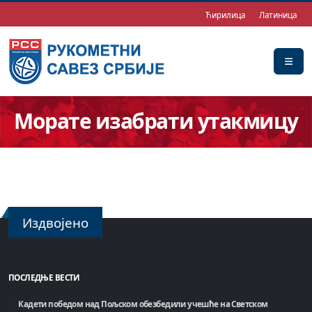
Ћирилица
Латиница
Морате изабрати утакмицу
Издвојено
ПОСЛЕДЊЕ ВЕСТИ
Кадети победом над Пољском обезбедили учешће на Светском