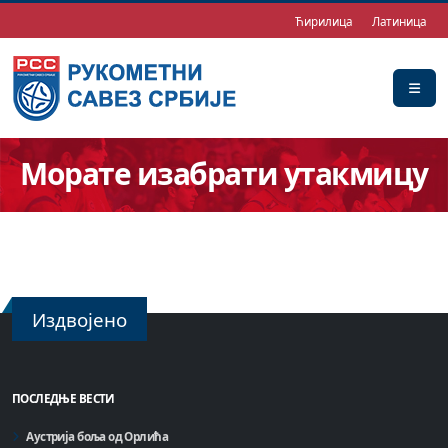
Ћирилица
Латиница
Морате изабрати утакмицу
Издвојено
ПОСЛЕДЊЕ ВЕСТИ
Аустрија боља од Орлића