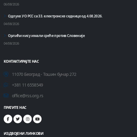
06/08/2026
Одлуке УО РСС са 33. електронске седнице од 4.08.2026.
04/08/2026
Орлићи нису имали среће против Словеније
04/08/2026
КОНТАКТИРАЈТЕ НАС
11070 Београд - Тошин бунар 272
+381 11 6558549
office@rss.org.rs
ПРАТИТЕ НАС
ИЗДВОЈЕНИ ЛИНКОВИ