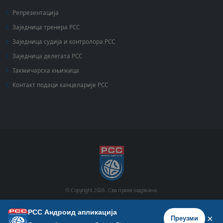
Репрезентација
Заједница тренера РСС
Заједница судија и контролора РСС
Заједница делегата РСС
Такмичарска књижица
Контакт подаци канцеларије РСС
© Copyright
2026 .
Сва права задржана.
РСС Андроид апликација
Почетна
Историја
Фото галерија
Видео галерија
×
Преузми