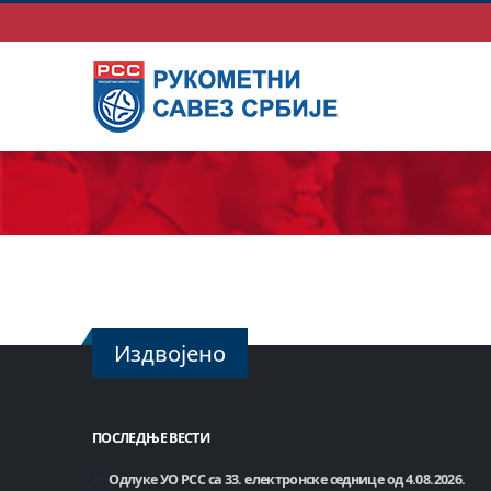
Издвојено
ПОСЛЕДЊЕ ВЕСТИ
Одлуке УО РСС са 33. електронске седнице од 4.08.2026.