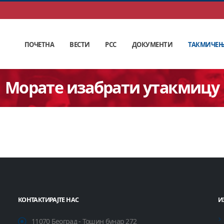
ПОЧЕТНА
ВЕСТИ
РСС
ДОКУМЕНТИ
ТАКМИЧЕ
Морате изабрати утакмицу
КОНТАКТИРАЈТЕ НАС
И
11070 Београд - Тошин бунар 272