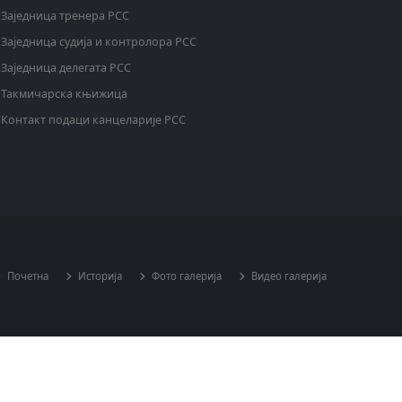
Заједница тренера РСС
Заједница судија и контролора РСС
Заједница делегата РСС
Такмичарска књижица
Контакт подаци канцеларије РСС
Почетна
Историја
Фото галерија
Видео галерија