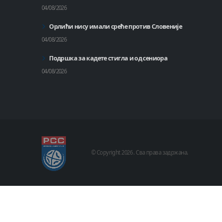
04/08/2026
Орлићи нису имали среће против Словеније
04/08/2026
Подршка за кадете стигла и од сениора
04/08/2026
© Copyright
2026 .
Сва права задржана.