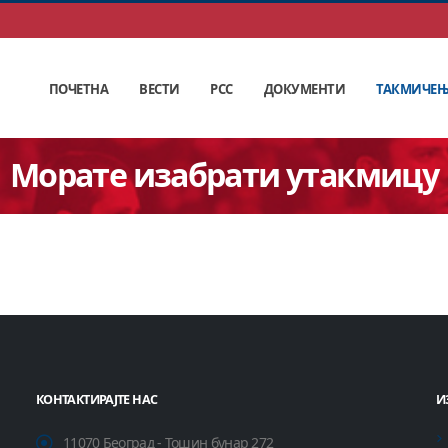
ПОЧЕТНА
ВЕСТИ
РСС
ДОКУМЕНТИ
ТАКМИЧЕ
Морате изабрати утакмицу
КОНТАКТИРАЈТЕ НАС
И
11070 Београд - Тошин бунар 272