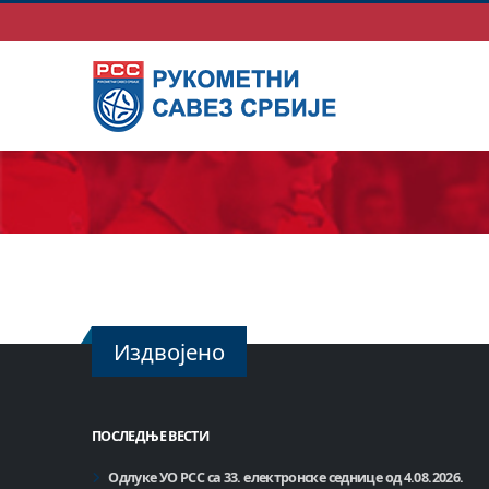
Издвојено
ПОСЛЕДЊЕ ВЕСТИ
Одлуке УО РСС са 33. електронске седнице од 4.08.2026.