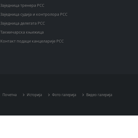
Заједница тренера РСС
Заједница судија и контролора РСС
Заједница делегата РСС
Такмичарска књижица
Контакт подаци канцеларије РСС
Почетна
Историја
Фото галерија
Видео галерија