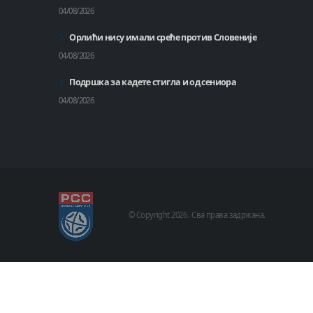
04/08/2026
Орлићи нису имали среће против Словеније
04/08/2026
Подршка за кадете стигла и од сениора
04/08/2026
© Copyright
2026 .
Сва права задржана.