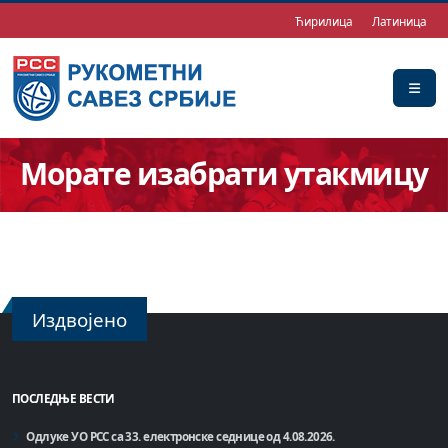
Ћирилица
Латиница
Морате изабрати утакмицу
Издвојено
ПОСЛЕДЊЕ ВЕСТИ
Одлуке УО РСС са 33. електронске седнице од 4.08.2026.