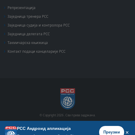
Репрезентација
Заједница тренера РСС
Заједница судија и контролора РСС
Заједница делегата РСС
Такмичарска књижица
Контакт подаци канцеларије РСС
© Copyright
2026 .
Сва права задржана.
РСС Андроид апликација
Почетна
Историја
Фото галерија
Видео галерија
×
Преузми