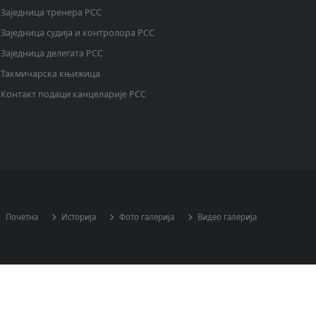
Заједница тренера РСС
Заједница судија и контролора РСС
Заједница делегата РСС
Такмичарска књижица
Контакт подаци канцеларије РСС
Почетна
Историја
Фото галерија
Видео галерија