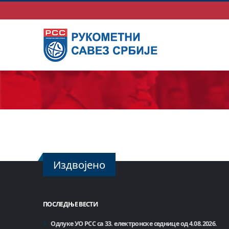
Издвојено
ПОСЛЕДЊЕ ВЕСТИ
Одлуке УО РСС са 33. електронске седнице од 4.08.2026.