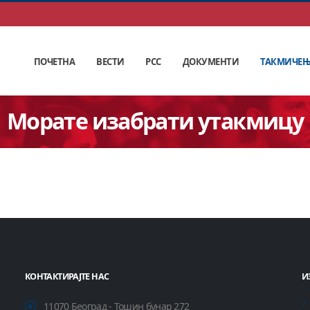
ПОЧЕТНА
ВЕСТИ
РСС
ДОКУМЕНТИ
ТАКМИЧЕ
Морате изабрати утакмицу
КОНТАКТИРАЈТЕ НАС
И
11070 Београд - Тошин бунар 272