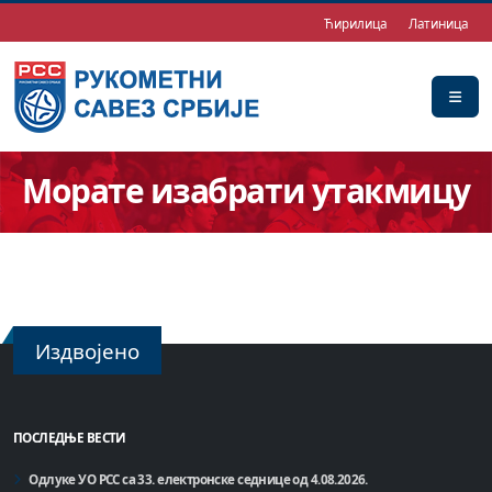
Ћирилица
Латиница
Морате изабрати утакмицу
Издвојено
ПОСЛЕДЊЕ ВЕСТИ
Одлуке УО РСС са 33. електронске седнице од 4.08.2026.