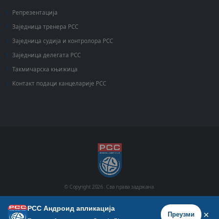
Репрезентација
Заједница тренера РСС
Заједница судија и контролора РСС
Заједница делегата РСС
Такмичарска књижица
Контакт подаци канцеларије РСС
© Copyright
2026 .
Сва права задржана.
РСС Андроид апликација
Почетна
Историја
Фото галерија
Видео галерија
×
Преузми