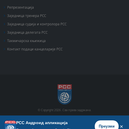
Репрезентација
Заједница тренера РСС
Заједница судија и контролора РСС
Заједница делегата РСС
Такмичарска књижица
Контакт подаци канцеларије РСС
© Copyright
2026 .
Сва права задржана.
РСС Андроид апликација
Почетна
Историја
Фото галерија
Видео галерија
×
Преузми