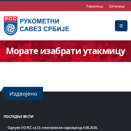
Ћирилица
Латиница
Морате изабрати утакмицу
Издвојено
ПОСЛЕДЊЕ ВЕСТИ
Одлуке УО РСС са 33. електронске седнице од 4.08.2026.