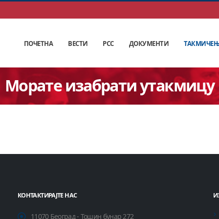
ПОЧЕТНА
ВЕСТИ
РСС
ДОКУМЕНТИ
ТАКМИЧЕ
Морате изабрати утакмицу
КОНТАКТИРАЈТЕ НАС
И
11070 Београд - Тошин бунар 272