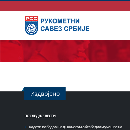
Издвојено
ПОСЛЕДЊЕ ВЕСТИ
Кадети победом над Пољском обезбедили учешће на