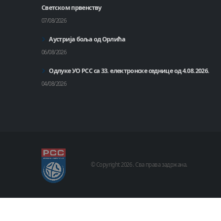
Светском првенству
07/08/2026
Аустрија боља од Орлића
06/08/2026
Одлуке УО РСС са 33. електронске седнице од 4.08.2026.
04/08/2026
© Copyright
2026 .
Сва права задржана.