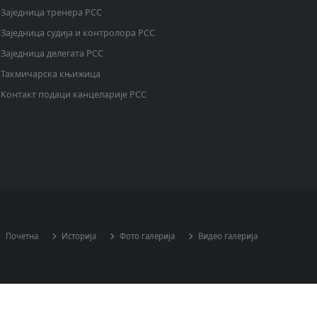
Заједница тренера РСС
Заједница судија и контролора РСС
Заједница делегата РСС
Такмичарска књижица
Контакт подаци канцеларије РСС
Почетна
Историја
Фото галерија
Видео галерија