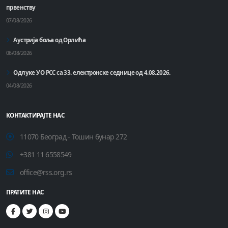
првенству
07/08/2026
Аустрија боља од Орлића
06/08/2026
Одлуке УО РСС са 33. електронске седнице од 4.08.2026.
04/08/2026
КОНТАКТИРАЈТЕ НАС
11070 Београд - Тошин бунар 272
+381 11 6558549
office@rss.org.rs
ПРАТИТЕ НАС