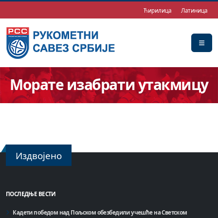
Ћирилица
Латиница
Морате изабрати утакмицу
Издвојено
ПОСЛЕДЊЕ ВЕСТИ
Кадети победом над Пољском обезбедили учешће на Светском