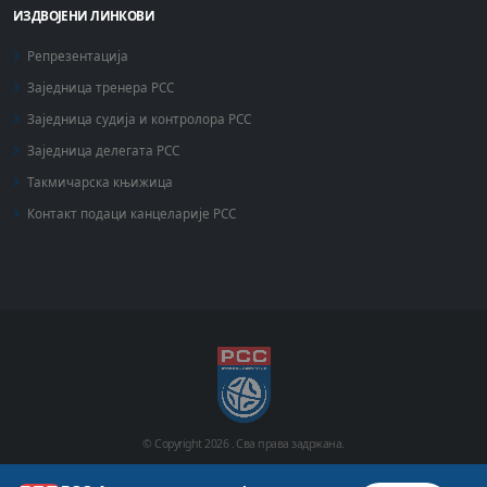
ИЗДВОЈЕНИ ЛИНКОВИ
Репрезентација
Заједница тренера РСС
Заједница судија и контролора РСС
Заједница делегата РСС
Такмичарска књижица
Контакт подаци канцеларије РСС
© Copyright
2026 .
Сва права задржана.