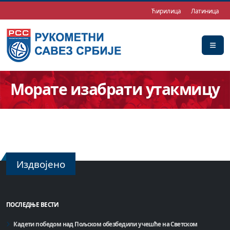
Ћирилица
Латиница
Морате изабрати утакмицу
Издвојено
ПОСЛЕДЊЕ ВЕСТИ
Кадети победом над Пољском обезбедили учешће на Светском