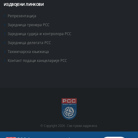
ИЗДВОЈЕНИ ЛИНКОВИ
Репрезентација
Заједница тренера РСС
Заједница судија и контролора РСС
Заједница делегата РСС
Такмичарска књижица
Контакт подаци канцеларије РСС
© Copyright
2026 .
Сва права задржана.