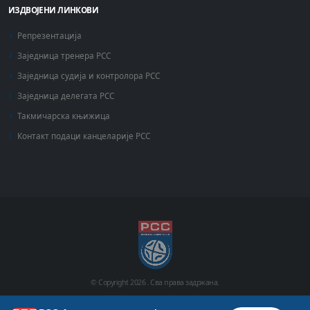
ИЗДВОЈЕНИ ЛИНКОВИ
Репрезентација
Заједница тренера РСС
Заједница судија и контролора РСС
Заједница делегата РСС
Такмичарска књижица
Контакт подаци канцеларије РСС
© Copyright
2026 .
Сва права задржана.