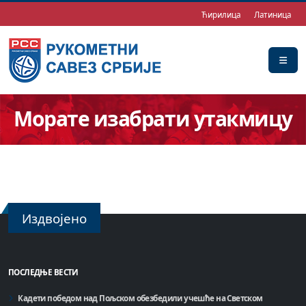
Ћирилица
Латиница
Морате изабрати утакмицу
Издвојено
ПОСЛЕДЊЕ ВЕСТИ
Кадети победом над Пољском обезбедили учешће на Светском