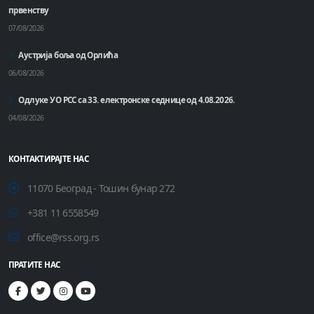
првенству
07/08/2026
Аустрија боља од Орлића
06/08/2026
Одлуке УО РСС са 33. електронске седнице од 4.08.2026.
04/08/2026
КОНТАКТИРАЈТЕ НАС
11070 Београд - Тошин бунар 272
+381 11 6558549
office@rss.org.rs
ПРАТИТЕ НАС