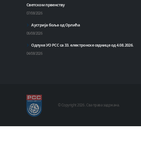
Светском првенству
07/08/2026
Аустрија боља од Орлића
06/08/2026
Одлуке УО РСС са 33. електронске седнице од 4.08.2026.
04/08/2026
© Copyright
2026 .
Сва права задржана.