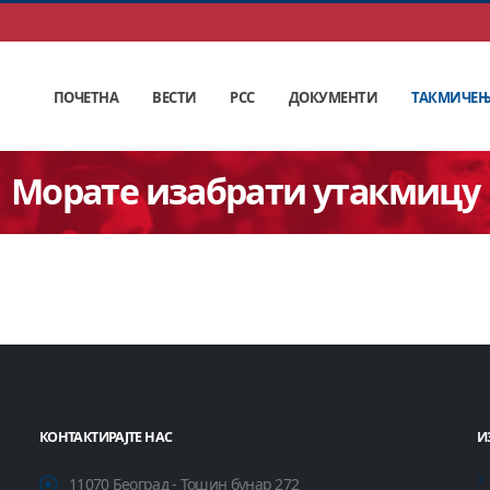
ПОЧЕТНА
ВЕСТИ
РСС
ДОКУМЕНТИ
ТАКМИЧЕ
Морате изабрати утакмицу
КОНТАКТИРАЈТЕ НАС
И
11070 Београд - Тошин бунар 272