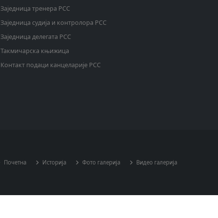
Заједница тренера РСС
Заједница судија и контролора РСС
Заједница делегата РСС
Такмичарска књижица
Контакт подаци канцеларије РСС
Почетна
Историја
Фото галерија
Видео галерија