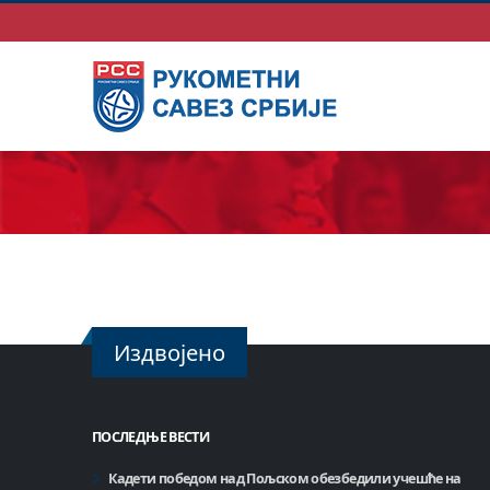
Издвојено
ПОСЛЕДЊЕ ВЕСТИ
Кадети победом над Пољском обезбедили учешће на