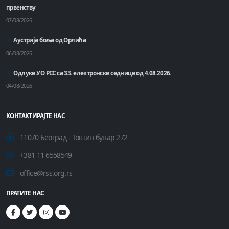
првенству
07/08/2026
Аустрија боља од Орлића
06/08/2026
Одлуке УО РСС са 33. електронске седнице од 4.08.2026.
04/08/2026
КОНТАКТИРАЈТЕ НАС
11070 Београд - Тошин бунар 272
+381 11 6558549
office@rss.org.rs
ПРАТИТЕ НАС