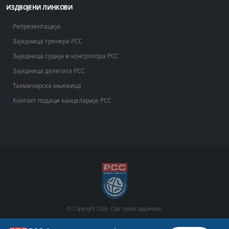
ИЗДВОЈЕНИ ЛИНКОВИ
Репрезентација
Заједница тренера РСС
Заједница судија и контролора РСС
Заједница делегата РСС
Такмичарска књижица
Контакт подаци канцеларије РСС
© Copyright
2026 .
Сва права задржана.