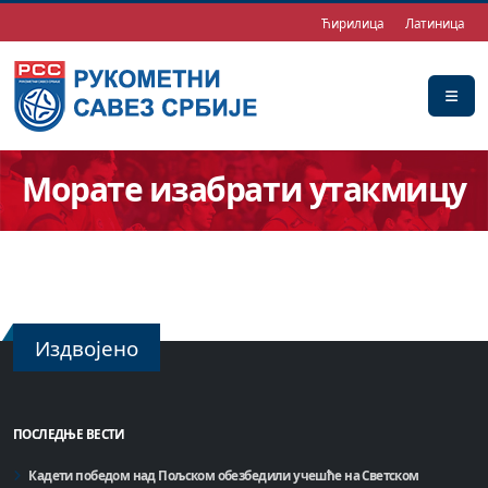
Ћирилица
Латиница
Морате изабрати утакмицу
Издвојено
ПОСЛЕДЊЕ ВЕСТИ
Кадети победом над Пољском обезбедили учешће на Светском