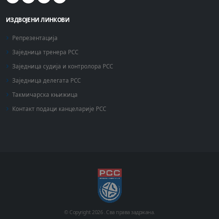
ИЗДВОЈЕНИ ЛИНКОВИ
Репрезентација
Заједница тренера РСС
Заједница судија и контролора РСС
Заједница делегата РСС
Такмичарска књижица
Контакт подаци канцеларије РСС
© Copyright
2026 .
Сва права задржана.