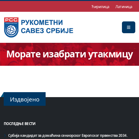
Ћирилица
Латиница
Морате изабрати утакмицу
Издвојено
ПОСЛЕДЊЕ ВЕСТИ
Србија кандидат за домаћинa сениорског Европског првенства 2034.