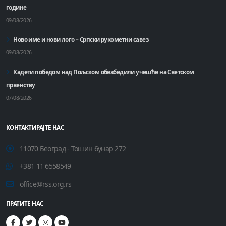
године
09/08/2026
Ново име и нови лого – Српски рукометни савез
09/08/2026
Кадети победом над Пољском обезбедили учешће на Светском
првенству
07/08/2026
КОНТАКТИРАЈТЕ НАС
11070 Београд - Тошин бунар 272
+381 11 6558549
office@rss.org.rs
ПРАТИТЕ НАС