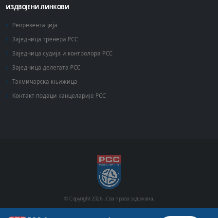
ИЗДВОЈЕНИ ЛИНКОВИ
Репрезентација
Заједница тренера РСС
Заједница судија и контролора РСС
Заједница делегата РСС
Такмичарска књижица
Контакт подаци канцеларије РСС
© Copyright
2026 .
Сва права задржана.