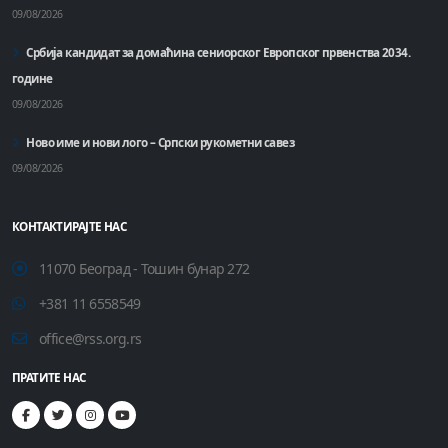
09/08/2026
Србија кандидат за домаћинa сениорског Европског првенства 2034.
године
09/08/2026
Ново име и нови лого – Српски рукометни савез
09/08/2026
КОНТАКТИРАЈТЕ НАС
11070 Београд - Тошин бунар 272
+381 11 6558549
office@rss.org.rs
ПРАТИТЕ НАС