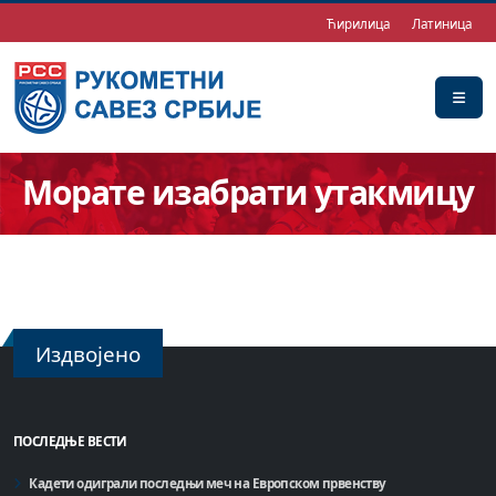
Ћирилица
Латиница
Морате изабрати утакмицу
Издвојено
ПОСЛЕДЊЕ ВЕСТИ
Кадети одиграли последњи меч на Европском првенству