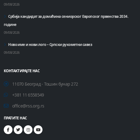
09/08/2026
Србија кандидат за домаћинa сениорског Европског првенства 2034.
године
09/08/2026
Ново име и нови лого – Српски рукометни савез
09/08/2026
КОНТАКТИРАЈТЕ НАС
11070 Београд - Тошин бунар 272
+381 11 6558549
office@rss.org.rs
ПРАТИТЕ НАС