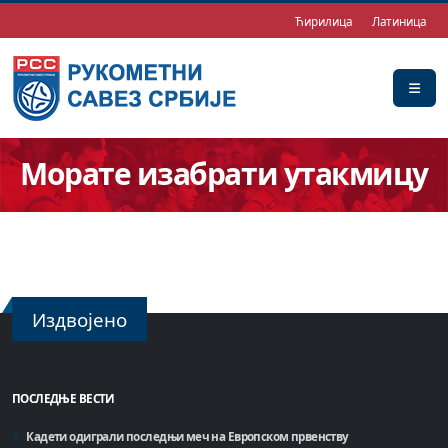
Ћирилица
Латиница
Морате изабрати утакмицу
Издвојено
ПОСЛЕДЊЕ ВЕСТИ
Кадети одиграли последњи меч на Европском првенству