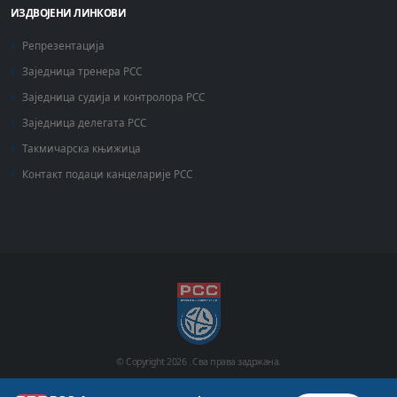
ИЗДВОЈЕНИ ЛИНКОВИ
Репрезентација
Заједница тренера РСС
Заједница судија и контролора РСС
Заједница делегата РСС
Такмичарска књижица
Контакт подаци канцеларије РСС
© Copyright
2026 .
Сва права задржана.